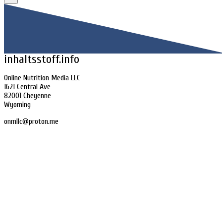
inhaltsstoff.info
Online Nutrition Media LLC
1621 Central Ave
82001 Cheyenne
Wyoming
onmllc@proton.me
Home
Impressum
Datenschutz
Sitemap
Consent Management Platform von Real Cookie Banner