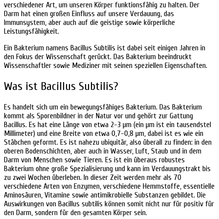
verschiedener Art, um unseren Körper funktionsfähig zu halten. Der
Darm hat einen großen Einfluss auf unsere Verdauung, das
Immunsystem, aber auch auf die geistige sowie körperliche
Leistungsfähigkeit.
Ein Bakterium namens Bacillus Subtilis ist dabei seit einigen Jahren in
den Fokus der Wissenschaft gerückt. Das Bakterium beeindruckt
Wissenschaftler sowie Mediziner mit seinen speziellen Eigenschaften.
Was ist Bacillus Subtilis?
Es handelt sich um ein bewegungsfähiges Bakterium. Das Bakterium
kommt als Sporenbildner in der Natur vor und gehört zur Gattung
Bacillus. Es hat eine Länge von etwa 2-3 µm (ein µm ist ein tausendstel
Millimeter) und eine Breite von etwa 0,7-0,8 µm, dabei ist es wie ein
Stäbchen geformt. Es ist nahezu ubiquitär, also überall zu finden: in den
oberen Bodenschichten, aber auch in Wasser, Luft, Staub und in dem
Darm von Menschen sowie Tieren. Es ist ein überaus robustes
Bakterium ohne große Spezialisierung und kann im Verdauungstrakt bis
zu zwei Wochen überleben. In dieser Zeit werden mehr als 70
verschiedene Arten von Enzymen, verschiedene Hemmstoffe, essentielle
Aminosäuren, Vitamine sowie antimikrobielle Substanzen gebildet. Die
Auswirkungen von Bacillus subtilis können somit nicht nur für positiv für
den Darm, sondern für den gesamten Körper sein.