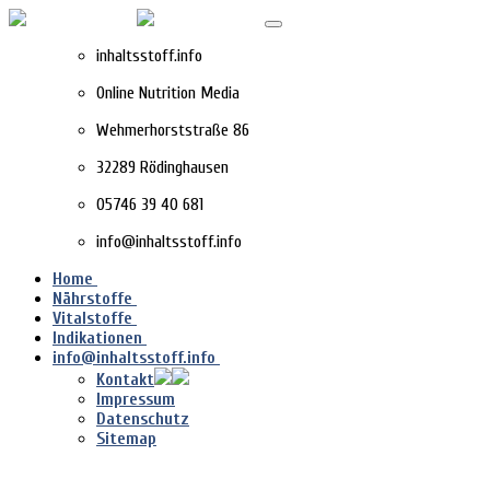
inhaltsstoff.info
Online Nutrition Media
Wehmerhorststraße 86
32289 Rödinghausen
05746 39 40 681
info@inhaltsstoff.info
Home
Nährstoffe
Vitalstoffe
Indikationen
info@inhaltsstoff.info
Kontakt
Impressum
Datenschutz
Sitemap