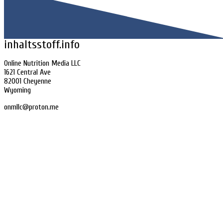
inhaltsstoff.info
Online Nutrition Media LLC
1621 Central Ave
82001 Cheyenne
Wyoming
onmllc@proton.me
Home
Impressum
Datenschutz
Sitemap
Consent Management Platform von Real Cookie Banner