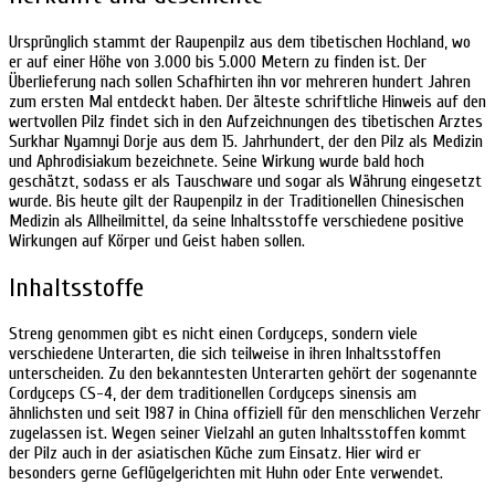
Ursprünglich stammt der Raupenpilz aus dem tibetischen Hochland, wo
er auf einer Höhe von 3.000 bis 5.000 Metern zu finden ist. Der
Überlieferung nach sollen Schafhirten ihn vor mehreren hundert Jahren
zum ersten Mal entdeckt haben. Der älteste schriftliche Hinweis auf den
wertvollen Pilz findet sich in den Aufzeichnungen des tibetischen Arztes
Surkhar Nyamnyi Dorje aus dem 15. Jahrhundert, der den Pilz als Medizin
und Aphrodisiakum bezeichnete. Seine Wirkung wurde bald hoch
geschätzt, sodass er als Tauschware und sogar als Währung eingesetzt
wurde. Bis heute gilt der Raupenpilz in der Traditionellen Chinesischen
Medizin als Allheilmittel, da seine Inhaltsstoffe verschiedene positive
Wirkungen auf Körper und Geist haben sollen.
Inhaltsstoffe
Streng genommen gibt es nicht einen Cordyceps, sondern viele
verschiedene Unterarten, die sich teilweise in ihren Inhaltsstoffen
unterscheiden. Zu den bekanntesten Unterarten gehört der sogenannte
Cordyceps CS-4, der dem traditionellen Cordyceps sinensis am
ähnlichsten und seit 1987 in China offiziell für den menschlichen Verzehr
zugelassen ist. Wegen seiner Vielzahl an guten Inhaltsstoffen kommt
der Pilz auch in der asiatischen Küche zum Einsatz. Hier wird er
besonders gerne Geflügelgerichten mit Huhn oder Ente verwendet.