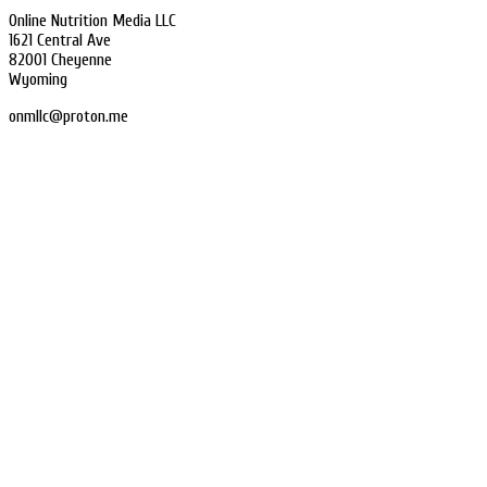
Online Nutrition Media LLC
1621 Central Ave
82001 Cheyenne
Wyoming
onmllc@proton.me
Home
Impressum
Datenschutz
Sitemap
Consent Management Platform von Real Cookie Banner