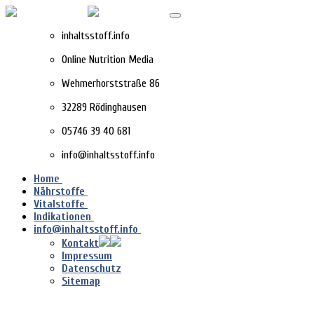
inhaltsstoff.info
Online Nutrition Media
Wehmerhorststraße 86
32289 Rödinghausen
05746 39 40 681
info@inhaltsstoff.info
Home
Nährstoffe
Vitalstoffe
Indikationen
info@inhaltsstoff.info
Kontakt
Impressum
Datenschutz
Sitemap