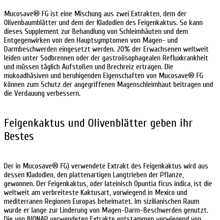
Mucosave® FG ist eine Mischung aus zwei Extrakten, dem der
Olivenbaumblätter und dem der Kladodien des Feigenkaktus. So kann
dieses Supplement zur Behandlung von Schleimhäuten und dem
Entgegenwirken von den Hauptsymptomen von Magen- und
Darmbeschwerden eingesetzt werden. 20% der Erwachsenen weltweit
leiden unter Sodbrennen oder der gastroösophagealen Refluxkrankheit
und müssen täglich Aufstoßen und Brechreiz ertragen. Die
mukoadhäsiven und beruhigenden Eigenschaften von Mucosave® FG
können zum Schutz der angegriffenen Magenschleimhaut beitragen und
die Verdauung verbessern.
Feigenkaktus und Olivenblätter geben ihr
Bestes
Der in Mucosave® FG) verwendete Extrakt des Feigenkaktus wird aus
dessen Kladodien, den plattenartigen Langtrieben der Pflanze,
gewonnen. Der Feigenkaktus, oder lateinisch Opuntia ficus indica, ist die
weltweit am verbreiteste Kaktusart, vorwiegend in Mexico und
mediterranen Regionen Europas beheimatet. Im sizilianischen Raum
wurde er lange zur Linderung von Magen-Darm-Beschwerden genutzt.
Die von BIONAP verwendeten Extrakte entstammen vorwiegend von