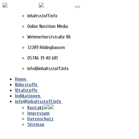
inhaltsstoff.info
Online Nutrition Media
Wehmerhorststraße 86
32289 Rödinghausen
05746 39 40 681
info@inhaltsstoff.info
Home
Nährstoffe
Vitalstoffe
Indikationen
info@inhaltsstoff.info
Kontakt
Impressum
Datenschutz
Sitemap