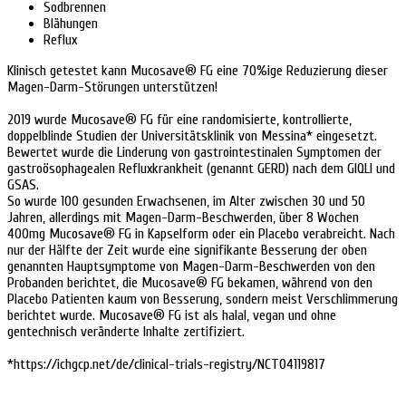
Sodbrennen
Blähungen
Reflux
Klinisch getestet kann Mucosave® FG eine 70%ige Reduzierung dieser
Magen-Darm-Störungen unterstützen!
2019 wurde Mucosave® FG für eine randomisierte, kontrollierte,
doppelblinde Studien der Universitätsklinik von Messina* eingesetzt.
Bewertet wurde die Linderung von gastrointestinalen Symptomen der
gastroösophagealen Refluxkrankheit (genannt GERD) nach dem GIQLI und
GSAS.
So wurde 100 gesunden Erwachsenen, im Alter zwischen 30 und 50
Jahren, allerdings mit Magen-Darm-Beschwerden, über 8 Wochen
400mg Mucosave® FG in Kapselform oder ein Placebo verabreicht. Nach
nur der Hälfte der Zeit wurde eine signifikante Besserung der oben
genannten Hauptsymptome von Magen-Darm-Beschwerden von den
Probanden berichtet, die Mucosave® FG bekamen, während von den
Placebo Patienten kaum von Besserung, sondern meist Verschlimmerung
berichtet wurde. Mucosave® FG ist als halal, vegan und ohne
gentechnisch veränderte Inhalte zertifiziert.
*https://ichgcp.net/de/clinical-trials-registry/NCT04119817