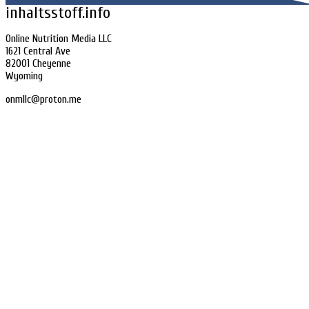
inhaltsstoff.info
Online Nutrition Media LLC
1621 Central Ave
82001 Cheyenne
Wyoming
onmllc@proton.me
Home
Impressum
Datenschutz
Sitemap
Consent Management Platform von Real Cookie Banner