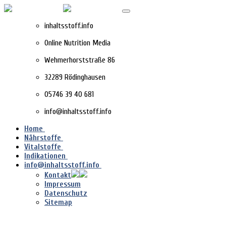
inhaltsstoff.info
Online Nutrition Media
Wehmerhorststraße 86
32289 Rödinghausen
05746 39 40 681
info@inhaltsstoff.info
Home
Nährstoffe
Vitalstoffe
Indikationen
info@inhaltsstoff.info
Kontakt
Impressum
Datenschutz
Sitemap