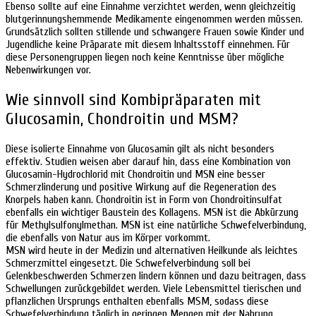
Ebenso sollte auf eine Einnahme verzichtet werden, wenn gleichzeitig
blutgerinnungshemmende Medikamente eingenommen werden müssen.
Grundsätzlich sollten stillende und schwangere Frauen sowie Kinder und
Jugendliche keine Präparate mit diesem Inhaltsstoff einnehmen. Für
diese Personengruppen liegen noch keine Kenntnisse über mögliche
Nebenwirkungen vor.
Wie sinnvoll sind Kombipräparaten mit
Glucosamin, Chondroitin und MSM?
Diese isolierte Einnahme von Glucosamin gilt als nicht besonders
effektiv. Studien weisen aber darauf hin, dass eine Kombination von
Glucosamin-Hydrochlorid mit Chondroitin und MSN eine besser
Schmerzlinderung und positive Wirkung auf die Regeneration des
Knorpels haben kann. Chondroitin ist in Form von Chondroitinsulfat
ebenfalls ein wichtiger Baustein des Kollagens. MSN ist die Abkürzung
für Methylsulfonylmethan. MSN ist eine natürliche Schwefelverbindung,
die ebenfalls von Natur aus im Körper vorkommt.
MSN wird heute in der Medizin und alternativen Heilkunde als leichtes
Schmerzmittel eingesetzt. Die Schwefelverbindung soll bei
Gelenkbeschwerden Schmerzen lindern können und dazu beitragen, dass
Schwellungen zurückgebildet werden. Viele Lebensmittel tierischen und
pflanzlichen Ursprungs enthalten ebenfalls MSM, sodass diese
Schwefelverbindung täglich in geringen Mengen mit der Nahrung