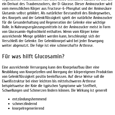
ein Derivat des Traubenzuckers, der D-Glucose. Dieser Aminozucker wird
vom menschlichen Körper aus Fructose-6-Phosphat und der Aminosäure
Glutamin selbst gebildet. Als natürlicher Bestandteil des Bindegewebes,
des Knorpels und der Gelenkflüssigkeit spielt der natürliche Aminozucker
für die Gesunderhaltung und Regeneration der Gelenke eine wichtige
Rolle. In Nahrungsergänzungsmitteln ist der Aminozucker meist in Form
von Glucosamin-Hydrochlorid enthalten. Wenn vom Körper keine
ausreichende Menge gebildet werden kann, beschleunigt sich der
Verschleiß der Gelenke. Der Gelenkknorpel wird bei jeder Bewegung
weiter abgenutzt. Die Folge ist eine schmerzhafte Arthrose.
Für was hilft Glucosamin?
Eine ausreichende Versorgung kann den Knorpelaufbau über eine
Neubildung von Knorpelzellen und Anregung der körpereigenen Produktion
von Gelenkflüssigkeit positiv beeinflussen. Auf diese Weise soll die
Eiweißstruktur bei einer leichten bis mittelschweren Arthrose
beispielsweise der Knie die typischen Symptome wie Steifheit,
Schwellungen und Schmerzen lindern können. Die Wirkung ist generell
entzündungshemmend
schmerzlindernd
knorpelregenerierend